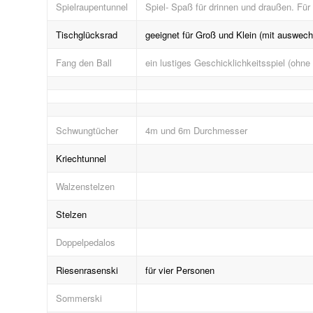
Spielraupentunnel
Spiel- Spaß für drinnen und draußen. Für
Tischglücksrad
geeignet für Groß und Klein (mit auswech
Fang den Ball
ein lustiges Geschicklichkeitsspiel (ohne 
Schwungtücher
4m und 6m Durchmesser
Kriechtunnel
Walzenstelzen
Stelzen
Doppelpedalos
Riesenrasenski
für vier Personen
Sommerski