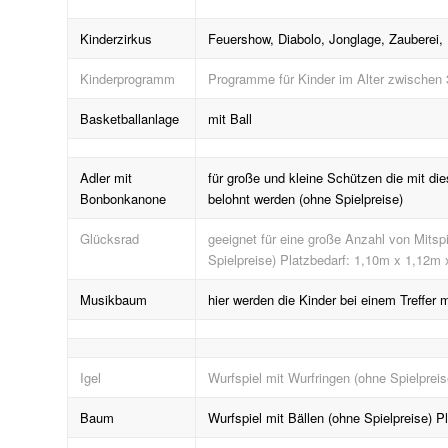
Kinderzirkus
Feuershow, Diabolo, Jonglage, Zauberei,
Kinderprogramm
Programme für Kinder im Alter zwischen 
Basketballanlage
mit Ball
Adler mit
für große und kleine Schützen die mit d
Bonbonkanone
belohnt werden (ohne Spielpreise)
Glücksrad
geeignet für eine große Anzahl von Mits
Spielpreise) Platzbedarf: 1,10m x 1,12m
Musikbaum
hier werden die Kinder bei einem Treffer 
Igel
Wurfspiel mit Wurfringen (ohne Spielprei
Baum
Wurfspiel mit Bällen (ohne Spielpreise) P