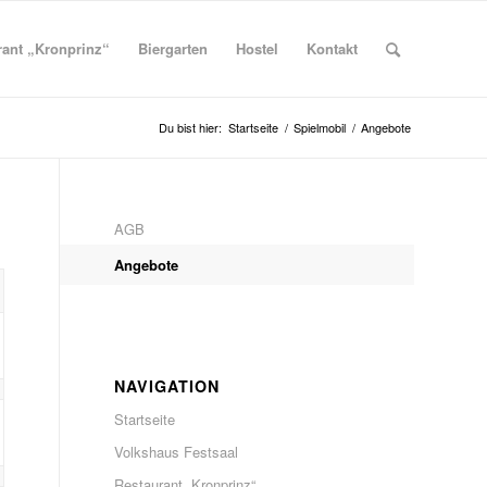
rant „Kronprinz“
Biergarten
Hostel
Kontakt
Du bist hier:
Startseite
/
Spielmobil
/
Angebote
AGB
Angebote
NAVIGATION
Startseite
Volkshaus Festsaal
Restaurant „Kronprinz“