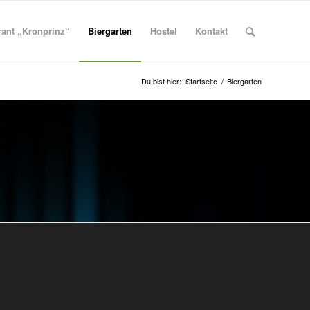
rant „Kronprinz“
Biergarten
Hostel
Kontakt
Du bist hier:
Startseite
/
Biergarten