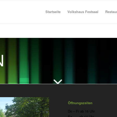
Startseite
Volkshaus Festsaal
Restau
N
Öffnungszeiten
Do – Fr ab 16 Uhr
Sa ab 14 Uhr