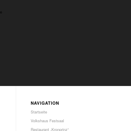
he
NAVIGATION
Startseite
Volkshaus Festsaal
Restaurant „Kronprinz“