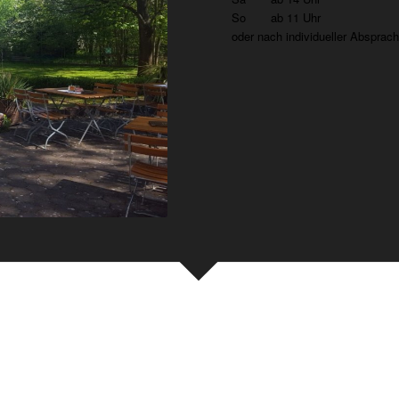
So ab 11 Uhr
oder nach individueller Absprac