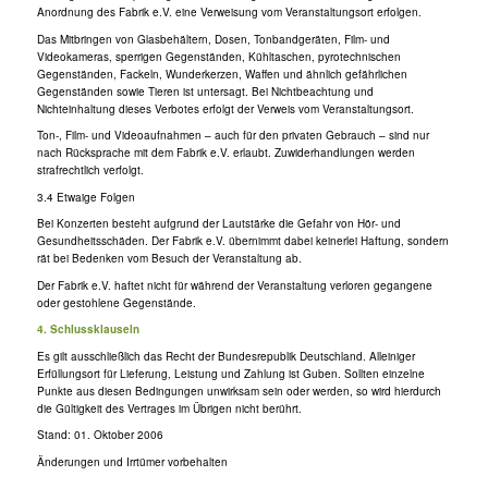
Anordnung des Fabrik e.V. eine Verweisung vom Veranstaltungsort erfolgen.
Das Mitbringen von Glasbehältern, Dosen, Tonbandgeräten, Film- und
Videokameras, sperrigen Gegenständen, Kühltaschen, pyrotechnischen
Gegenständen, Fackeln, Wunderkerzen, Waffen und ähnlich gefährlichen
Gegenständen sowie Tieren ist untersagt. Bei Nichtbeachtung und
Nichteinhaltung dieses Verbotes erfolgt der Verweis vom Veranstaltungsort.
Ton-, Film- und Videoaufnahmen – auch für den privaten Gebrauch – sind nur
nach Rücksprache mit dem Fabrik e.V. erlaubt. Zuwiderhandlungen werden
strafrechtlich verfolgt.
3.4 Etwaige Folgen
Bei Konzerten besteht aufgrund der Lautstärke die Gefahr von Hör- und
Gesundheitsschäden. Der Fabrik e.V. übernimmt dabei keinerlei Haftung, sondern
rät bei Bedenken vom Besuch der Veranstaltung ab.
Der Fabrik e.V. haftet nicht für während der Veranstaltung verloren gegangene
oder gestohlene Gegenstände.
4. Schlussklauseln
Es gilt ausschließlich das Recht der Bundesrepublik Deutschland. Alleiniger
Erfüllungsort für Lieferung, Leistung und Zahlung ist Guben. Sollten einzelne
Punkte aus diesen Bedingungen unwirksam sein oder werden, so wird hierdurch
die Gültigkeit des Vertrages im Übrigen nicht berührt.
Stand: 01. Oktober 2006
Änderungen und Irrtümer vorbehalten