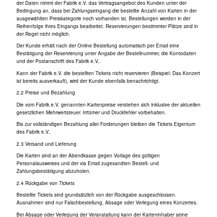
der Daten nimmt der Fabrik e.V. das Vertragsangebot des Kunden unter der
Bedingung an, dass bei Zahlungseingang die bestellte Anzahl von Karten in der
ausgewählten Preiskategorie noch vorhanden ist. Bestellungen werden in der
Reihenfolge ihres Eingangs bearbeitet. Reservierungen bestimmter Plätze sind in
der Regel nicht möglich.
Der Kunde erhält nach der Online Bestellung automatisch per Email eine
Bestätigung der Reservierung unter Angabe der Bestellnummer, die Kontodaten
und der Postanschrift des Fabrik e.V..
Kann der Fabrik e.V. die bestellten Tickets nicht reservieren (Beispiel: Das Konzert
ist bereits ausverkauft), wird der Kunde ebenfalls benachrichtigt.
2.2 Preise und Bezahlung
Die vom Fabrik e.V. genannten Kartenpreise verstehen sich inklusive der aktuellen
gesetzlichen Mehrwertsteuer. Irrtümer und Druckfehler vorbehalten.
Bis zur vollständigen Bezahlung aller Forderungen bleiben die Tickets Eigentum
des Fabrik e.V..
2.3 Versand und Lieferung
Die Karten sind an der Abendkasse gegen Vorlage des gültigen
Personalausweises und der via Email zugesandten Bestell- und
Zahlungsbestätigung abzuholen.
2.4 Rückgabe von Tickets
Bestellte Tickets sind grundsätzlich von der Rückgabe ausgeschlossen.
Ausnahmen sind nur Falschbestellung, Absage oder Verlegung eines Konzertes.
Bei Absage oder Verlegung der Veranstaltung kann der Karteninhaber seine