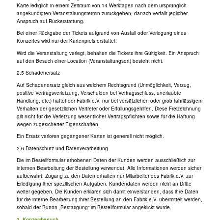
Karte lediglich in einem Zeitraum von 14 Werktagen nach dem ursprünglich
angekündigten Veranstaltungstermin zurückgeben, danach verfällt jeglicher
Anspruch auf Rückerstattung.
Bei einer Rückgabe der Tickets aufgrund von Ausfall oder Verlegung eines
Konzertes wird nur der Kartenpreis erstattet.
Wird die Veranstaltung verlegt, behalten die Tickets ihre Gültigkeit. Ein Anspruch
auf den Besuch einer Location (Veranstaltungsort) besteht nicht.
2.5 Schadenersatz
Auf Schadenersatz gleich aus welchem Rechtsgrund (Unmöglichkeit, Verzug,
positive Vertragsverletzung, Verschulden bei Vertragsschluss, unerlaubte
Handlung, etc.) haftet der Fabrik e.V. nur bei vorsätzlichen oder grob fahrlässigem
Verhalten der gesetzlichen Vertreter oder Erfüllungsgehilfen. Diese Freizeichnung
gilt nicht für die Verletzung wesentlicher Vertragspflichten sowie für die Haftung
wegen zugesicherter Eigenschaften.
Ein Ersatz verloren gegangener Karten ist generell nicht möglich.
2.6 Datenschutz und Datenverarbeitung
Die im Bestellformular erhobenen Daten der Kunden werden ausschließlich zur
internen Bearbeitung der Bestellung verwendet. Alle Informationen werden sicher
aufbewahrt. Zugang zu den Daten erhalten nur Mitarbeiter des Fabrik e.V. zur
Erledigung ihrer spezifischen Aufgaben. Kundendaten werden nicht an Dritte
weiter gegeben. Die Kunden erklären sich damit einverstanden, dass ihre Daten
für die interne Bearbeitung ihrer Bestellung an den Fabrik e.V. übermittelt werden,
sobald der Button „Bestätigung“ im Bestellformular angeklickt wurde.
3. Konzertbesuch