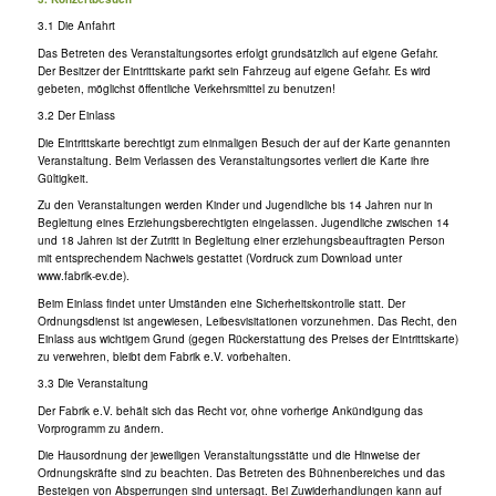
3.1 Die Anfahrt
Das Betreten des Veranstaltungsortes erfolgt grundsätzlich auf eigene Gefahr.
Der Besitzer der Eintrittskarte parkt sein Fahrzeug auf eigene Gefahr. Es wird
gebeten, möglichst öffentliche Verkehrsmittel zu benutzen!
3.2 Der Einlass
Die Eintrittskarte berechtigt zum einmaligen Besuch der auf der Karte genannten
Veranstaltung. Beim Verlassen des Veranstaltungsortes verliert die Karte ihre
Gültigkeit.
Zu den Veranstaltungen werden Kinder und Jugendliche bis 14 Jahren nur in
Begleitung eines Erziehungsberechtigten eingelassen. Jugendliche zwischen 14
und 18 Jahren ist der Zutritt in Begleitung einer erziehungsbeauftragten Person
mit entsprechendem Nachweis gestattet (Vordruck zum Download unter
www.fabrik-ev.de).
Beim Einlass findet unter Umständen eine Sicherheitskontrolle statt. Der
Ordnungsdienst ist angewiesen, Leibesvisitationen vorzunehmen. Das Recht, den
Einlass aus wichtigem Grund (gegen Rückerstattung des Preises der Eintrittskarte)
zu verwehren, bleibt dem Fabrik e.V. vorbehalten.
3.3 Die Veranstaltung
Der Fabrik e.V. behält sich das Recht vor, ohne vorherige Ankündigung das
Vorprogramm zu ändern.
Die Hausordnung der jeweiligen Veranstaltungsstätte und die Hinweise der
Ordnungskräfte sind zu beachten. Das Betreten des Bühnenbereiches und das
Besteigen von Absperrungen sind untersagt. Bei Zuwiderhandlungen kann auf