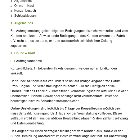
1. Allgemeines
2. Online – Kauf
3. Konzertbesuch
4. Schlussklauseln
1. Allgemeines
Bei Auftragserteilung gelten folgende Bedingungen als rechtsverbindlich und vom
Kunden anerkannt. Abweichende Bedingungen des Kunden erkennt der Fabrik
e.V. nicht an, es sei denn, er hätte ausdrücklich schriftlich ihrer Geltung
zugestimmt.
2. Online – Kauf
2.1 Auftragsannahme
Konzert-Tickets, im folgenden Tickets genannt, werden nur an Endkunden
verkauft.
Der Kunde hat beim Kauf von Tickets selbst auf richtige Angaben wie Datum,
Preis, Beginn und Veranstaltungsort zu achten. Für die Richtigkeit der im
Onlineauftritt des Fabrik e.V. enthaltenen Veranstaltungsdaten wird keine Gewähr
übernommen. Höhere Gewalt oder sonstige nicht vorhersehbare Umstände
berechtigen nicht zu Schadenersatzansprüchen.
Online-Bestellungen sind lediglich bis 7 Tage vor Konzertbeginn möglich bzw.
muss der Zahlungseingang bis 2 Tage vor der Veranstaltung vorliegen. Dieser
Zeitraum ergibt sich aus der nötigen Bearbeitungsdauer für den Zahlungseingang
und Datenverarbeitung.
Das Angebot für einen Vertragsabschluß geht vom Kunden aus, sobald er den
Button „Bestellung abschicken“ im Bestellformular angeklickt hat. Mit Übermittlung