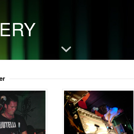
LERY
er