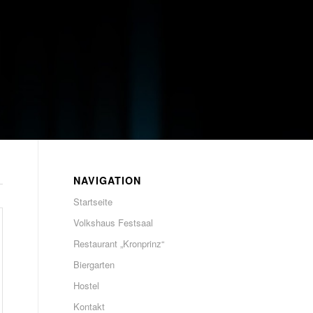
NAVIGATION
Startseite
Volkshaus Festsaal
Restaurant „Kronprinz“
Biergarten
Hostel
Kontakt