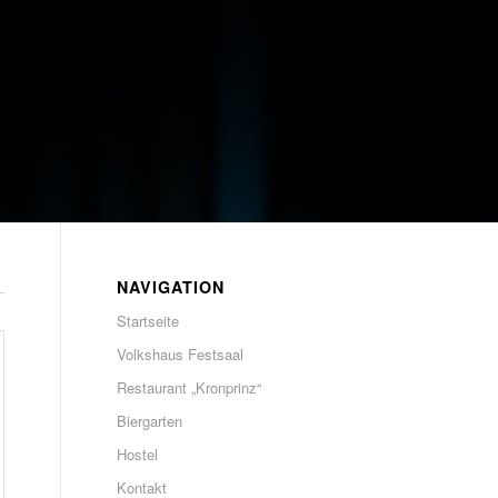
NAVIGATION
Startseite
Volkshaus Festsaal
Restaurant „Kronprinz“
Biergarten
Hostel
Kontakt