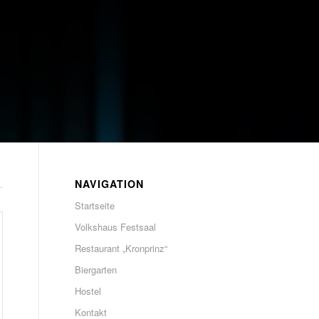
NAVIGATION
Startseite
Volkshaus Festsaal
Restaurant „Kronprinz“
Biergarten
Hostel
Kontakt