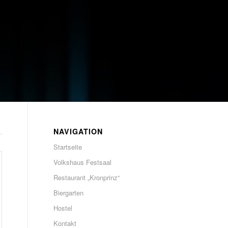
NAVIGATION
Startseite
Volkshaus Festsaal
Restaurant „Kronprinz“
Biergarten
Hostel
Kontakt