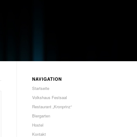
NAVIGATION
Startseite
Volkshaus Festsaal
Restaurant „Kronprinz“
Biergarten
Hostel
Kontakt