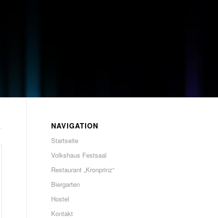
NAVIGATION
Startseite
Volkshaus Festsaal
Restaurant „Kronprinz“
Biergarten
Hostel
Kontakt