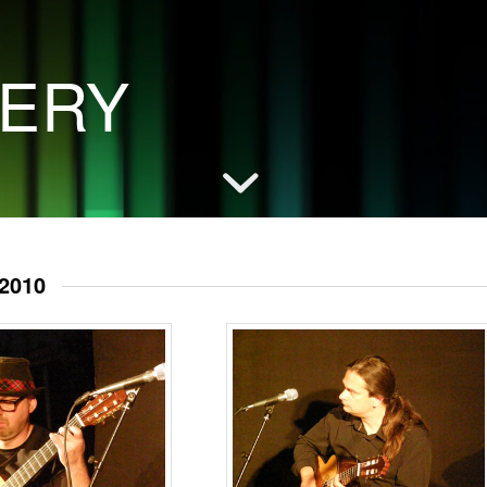
LERY
.2010