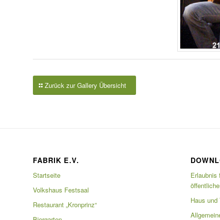
Zurück zur Gallery Übersicht
FABRIK E.V.
DOWNL
Startseite
Erlaubnis 
öffentlich
Volkshaus Festsaal
Haus und T
Restaurant „Kronprinz“
Allgemein
Biergarten