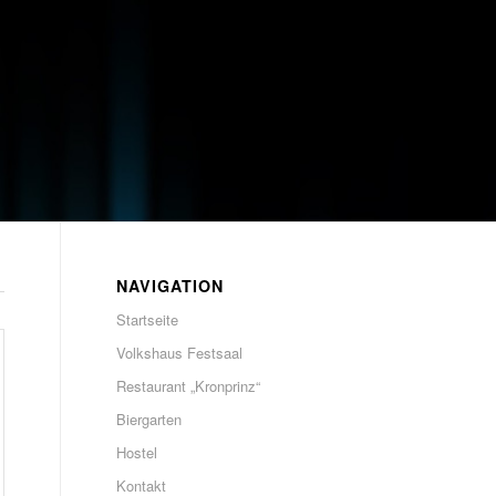
NAVIGATION
Startseite
Volkshaus Festsaal
Restaurant „Kronprinz“
Biergarten
Hostel
Kontakt