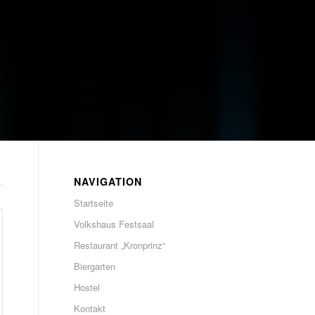
NAVIGATION
Startseite
Volkshaus Festsaal
Restaurant „Kronprinz“
Biergarten
Hostel
Kontakt