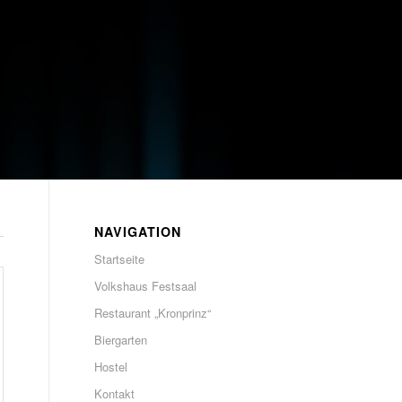
NAVIGATION
Startseite
Volkshaus Festsaal
Restaurant „Kronprinz“
Biergarten
Hostel
Kontakt