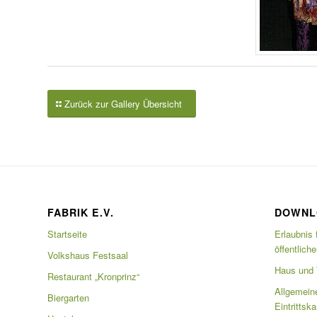
Zurück zur Gallery Übersicht
FABRIK E.V.
DOWNL
Startseite
Erlaubnis 
öffentlich
Volkshaus Festsaal
Haus und T
Restaurant „Kronprinz“
Allgemein
Biergarten
Eintrittsk