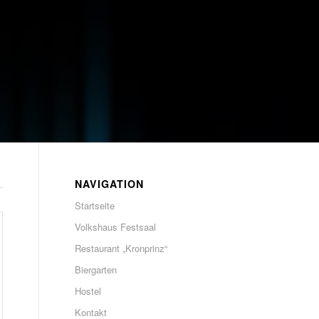
NAVIGATION
Startseite
Volkshaus Festsaal
Restaurant „Kronprinz“
Biergarten
Hostel
Kontakt