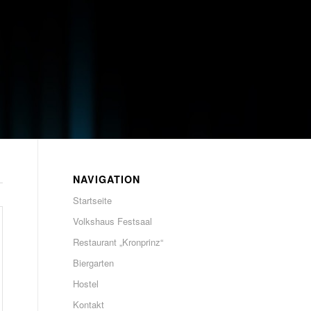
NAVIGATION
Startseite
Volkshaus Festsaal
Restaurant „Kronprinz“
Biergarten
Hostel
Kontakt