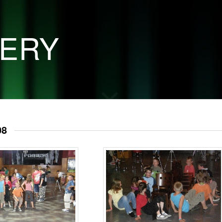
LERY
08