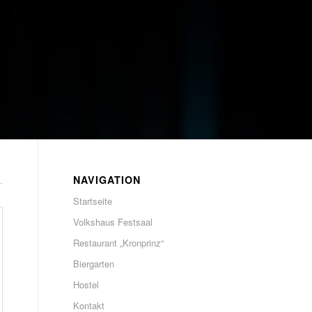
NAVIGATION
Startseite
Volkshaus Festsaal
Restaurant „Kronprinz“
Biergarten
Hostel
Kontakt