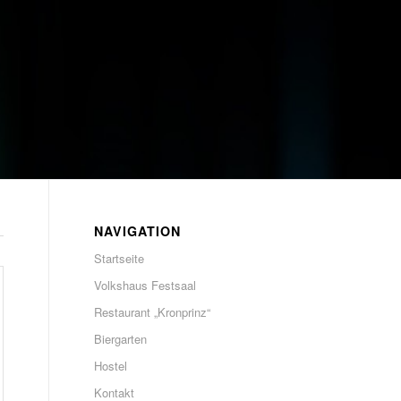
NAVIGATION
Startseite
Volkshaus Festsaal
Restaurant „Kronprinz“
Biergarten
Hostel
Kontakt