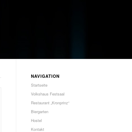
NAVIGATION
Startseite
Volkshaus Festsaal
Restaurant „Kronprinz“
Biergarten
Hostel
Kontakt