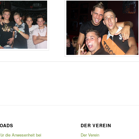
OADS
DER VEREIN
für die Anwesenheit bei
Der Verein