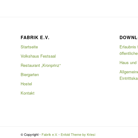
FABRIK E.V.
DOWNL
Startseite
Erlaubnis 
öffentlich
Volkshaus Festsaal
Haus und T
Restaurant „Kronprinz“
Allgemein
Biergarten
Eintrittsk
Hostel
Kontakt
© Copyright -
Fabrik e.V.
-
Enfold Theme by Kriesi