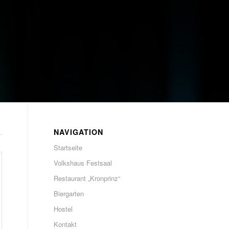
NAVIGATION
Startseite
Volkshaus Festsaal
Restaurant „Kronprinz“
Biergarten
Hostel
Kontakt