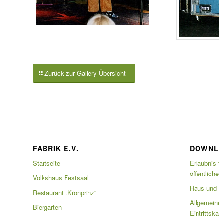
Zurück zur Gallery Übersicht
FABRIK E.V.
DOWNL
Startseite
Erlaubnis 
öffentlich
Volkshaus Festsaal
Haus und T
Restaurant „Kronprinz“
Allgemein
Biergarten
Eintrittsk