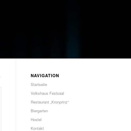
NAVIGATION
Startseite
Volkshaus Festsaal
Restaurant „Kronprinz“
Biergarten
Hostel
Kontakt