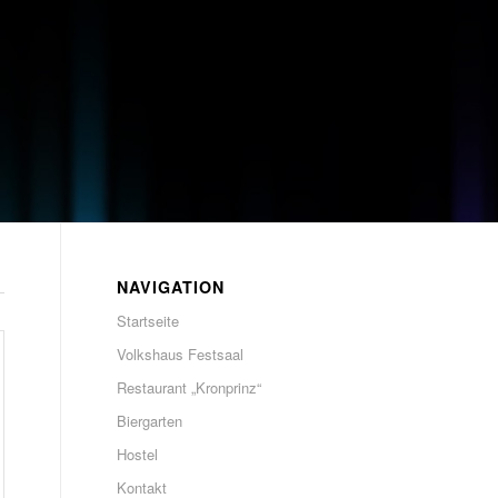
NAVIGATION
Startseite
Volkshaus Festsaal
Restaurant „Kronprinz“
Biergarten
Hostel
Kontakt